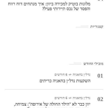
מלונות בוטיק למכירה ביוון: איך מנתחים דוח רווח
והפסד של נכס תיירותי פעיל?
קטגוריות
מובילי החודש
01
נדל״ן בחאניה
6 חודשים
השקעות נדל״ן בחאניה כריתים
02
נדל״ן בחאניה
6 חודשים
יוון כבר לא "הילד החולה של אירופה": צמיחה,