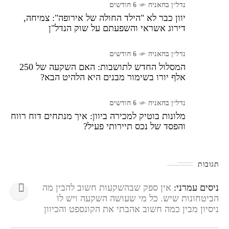
נדל״ן בחאניה
6 חודשים
יוון כבר לא "הילד החולה של אירופה": צמיחה,
דירוג אשראי והשפעתם על שוק הנדל"ן
נדל״ן בחאניה
6 חודשים
המסלול החדש לתושבות: האם השקעה של 250
אלף יורו בשימור מבנים היא הלהיט הבא?
נדל״ן בחאניה
6 חודשים
מלונות בוטיק למכירה ביוון: איך מנתחים דוח רווח
והפסד של נכס תיירותי פעיל?
תגובות
ניסים עמרני:
אין ספק שבהשקעות חשוב להבין מה
הביטחונות שיש. כל מי שעושה השקעה ויש לו
ניסיון מבין כמה חשוב אהבתי את הקונספט והכיוון
בהחלט לא משהו שרואים ברבה בשוק. נשמע ממש