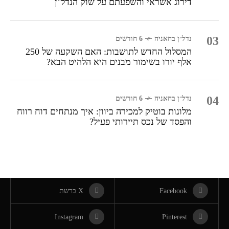
דירוג אשראי והשפעתם על שוק הנדל"ן
03
נדל״ן בחאניה
6 חודשים
המסלול החדש לתושבות: האם השקעה של 250
אלף יורו בשימור מבנים היא הלהיט הבא?
04
נדל״ן בחאניה
6 חודשים
מלונות בוטיק למכירה ביוון: איך מנתחים דוח רווח
והפסד של נכס תיירותי פעיל?
Facebook
X ברשת
Instagram
Pinterest