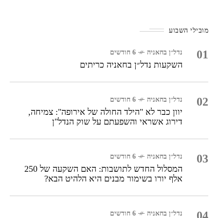
טוב!
מובילי השבוע
01
נדל״ן בחאניה
6 חודשים
השקעות נדל״ן בחאניה כריתים
02
נדל״ן בחאניה
6 חודשים
יוון כבר לא "הילד החולה של אירופה": צמיחה,
דירוג אשראי והשפעתם על שוק הנדל"ן
03
נדל״ן בחאניה
6 חודשים
המסלול החדש לתושבות: האם השקעה של 250
אלף יורו בשימור מבנים היא הלהיט הבא?
04
נדל״ן בחאניה
6 חודשים