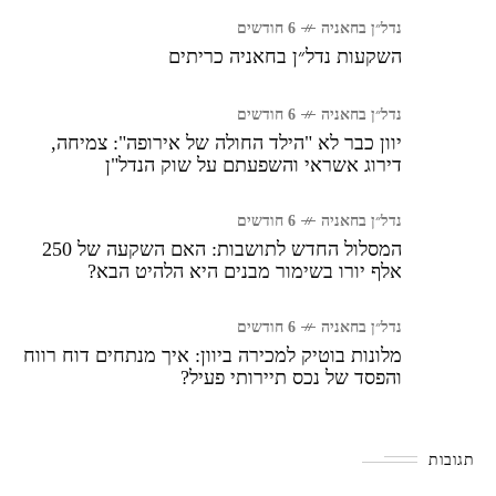
נדל״ן בחאניה
6 חודשים
השקעות נדל״ן בחאניה כריתים
נדל״ן בחאניה
6 חודשים
יוון כבר לא "הילד החולה של אירופה": צמיחה,
דירוג אשראי והשפעתם על שוק הנדל"ן
נדל״ן בחאניה
6 חודשים
המסלול החדש לתושבות: האם השקעה של 250
אלף יורו בשימור מבנים היא הלהיט הבא?
נדל״ן בחאניה
6 חודשים
מלונות בוטיק למכירה ביוון: איך מנתחים דוח רווח
והפסד של נכס תיירותי פעיל?
תגובות