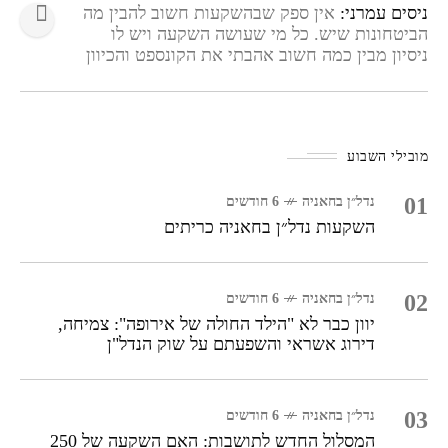
ניסים עמרני:
אין ספק שבהשקעות חשוב להבין מה
הביטחונות שיש. כל מי שעושה השקעה ויש לו
ניסיון מבין כמה חשוב אהבתי את הקונספט והכיוון
בהחלט לא משהו שרואים ברבה בשוק. נשמע ממש
טוב!
מובילי השבוע
01
נדל״ן בחאניה
6 חודשים
השקעות נדל״ן בחאניה כריתים
02
נדל״ן בחאניה
6 חודשים
יוון כבר לא "הילד החולה של אירופה": צמיחה,
דירוג אשראי והשפעתם על שוק הנדל"ן
03
נדל״ן בחאניה
6 חודשים
המסלול החדש לתושבות: האם השקעה של 250