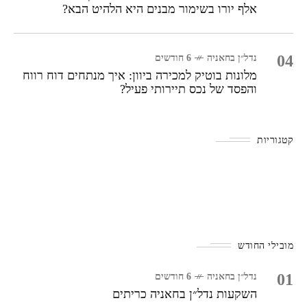
אלף יורו בשימור מבנים היא הלהיט הבא?
04
נדל״ן בחאניה
6 חודשים
מלונות בוטיק למכירה ביוון: איך מנתחים דוח רווח
והפסד של נכס תיירותי פעיל?
קטגוריות
מובילי החודש
01
נדל״ן בחאניה
6 חודשים
השקעות נדל״ן בחאניה כריתים