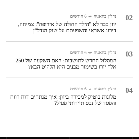
02
נדל״ן בחאניה
6 חודשים
יוון כבר לא "הילד החולה של אירופה": צמיחה,
דירוג אשראי והשפעתם על שוק הנדל"ן
03
נדל״ן בחאניה
6 חודשים
המסלול החדש לתושבות: האם השקעה של 250
אלף יורו בשימור מבנים היא הלהיט הבא?
04
נדל״ן בחאניה
6 חודשים
מלונות בוטיק למכירה ביוון: איך מנתחים דוח רווח
והפסד של נכס תיירותי פעיל?