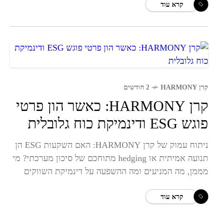
קרא עוד
קרן HARMONY
2 חודשים
קרן HARMONY: כאשר הון פרטי
פוגש ESG ודינמיקת כוח גלובלית
ניתוח עמוק של קרן HARMONY: האם השקעות ESG הן
תנועה אמיתית או hedging מתוחכם של סיכון מערכתי? מי
מממן, מה המניעים ומה ההשפעה על דינמיקת השווקים
הגלובליים.
קרא עוד