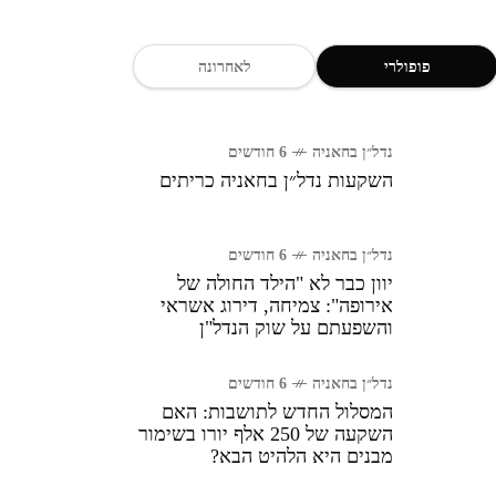
פופולרי
לאחרונה
נדל״ן בחאניה
6 חודשים
השקעות נדל״ן בחאניה כריתים
נדל״ן בחאניה
6 חודשים
יוון כבר לא "הילד החולה של
אירופה": צמיחה, דירוג אשראי
והשפעתם על שוק הנדל"ן
נדל״ן בחאניה
6 חודשים
המסלול החדש לתושבות: האם
השקעה של 250 אלף יורו בשימור
מבנים היא הלהיט הבא?