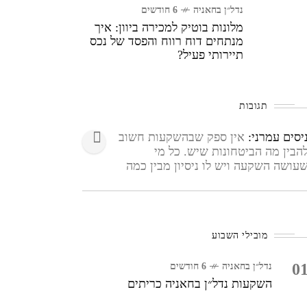
נדל״ן בחאניה
6 חודשים
מלונות בוטיק למכירה ביוון: איך
מנתחים דוח רווח והפסד של נכס
תיירותי פעיל?
תגובות
יסים עמרני:
אין ספק שבהשקעות חשוב
הבין מה הביטחונות שיש. כל מי
עושה השקעה ויש לו ניסיון מבין כמה
שוב אהבתי את הקונספט והכיוון
החלט לא משהו שרואים ברבה בשוק.
שמע ממש טוב!
מובילי השבוע
0
נדל״ן בחאניה
6 חודשים
השקעות נדל״ן בחאניה כריתים