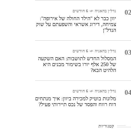
0
נדל״ן בחאניה
6 חודשים
יוון כבר לא "הילד החולה של אירופה":
צמיחה, דירוג אשראי והשפעתם על שוק
הנדל"ן
0
נדל״ן בחאניה
6 חודשים
המסלול החדש לתושבות: האם השקעה
של 250 אלף יורו בשימור מבנים היא
הלהיט הבא?
0
נדל״ן בחאניה
6 חודשים
מלונות בוטיק למכירה ביוון: איך מנתחים
דוח רווח והפסד של נכס תיירותי פעיל?
קטגוריות