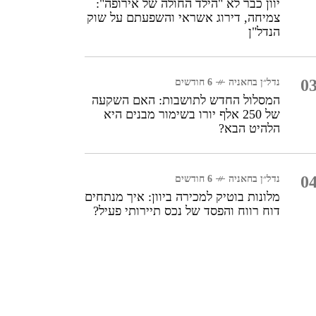
יוון כבר לא "הילד החולה של אירופה":
צמיחה, דירוג אשראי והשפעתם על שוק
הנדל"ן
0
נדל״ן בחאניה
6 חודשים
המסלול החדש לתושבות: האם השקעה
של 250 אלף יורו בשימור מבנים היא
הלהיט הבא?
0
נדל״ן בחאניה
6 חודשים
מלונות בוטיק למכירה ביוון: איך מנתחים
דוח רווח והפסד של נכס תיירותי פעיל?