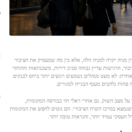
נ
מ
1
2
 מניה יקרה למניה זולה, אלא בין מה שמעסיק את הציבור
ור, הרגישות עדיין גבוהה סביב דירות, משכנתאות וההחזר
אחרת: לא מעט מנהלים נשמעים רגועים יותר ביחס לבנקים
 פחות נלהבים מענף הבנייה למגורים.
3
 על מצב השוק. גם אחרי ראלי חד בבורסה המקומית,
נמצא במרכז השיח הציבורי. הם נוטים לחפש את המקומות
ל העסקי עמיד יותר, והנראות טובה יותר.