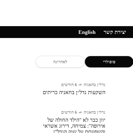
יצירת קשר
English
פופולרי
לאחרונה
נדל״ן בחאניה
6 חודשים
השקעות נדל״ן בחאניה כריתים
נדל״ן בחאניה
6 חודשים
יוון כבר לא "הילד החולה של
אירופה": צמיחה, דירוג אשראי
והשפעתם על שוק הנדל"ן