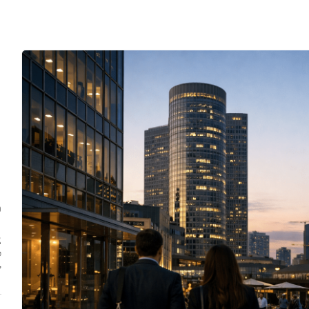
ת
נ
ל
ש
ח
ב