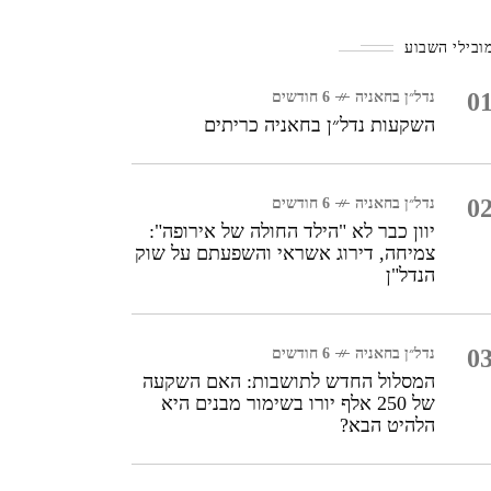
שמע ממש טוב!
ובילי השבוע
0
נדל״ן בחאניה
6 חודשים
השקעות נדל״ן בחאניה כריתים
0
נדל״ן בחאניה
6 חודשים
יוון כבר לא "הילד החולה של אירופה":
צמיחה, דירוג אשראי והשפעתם על שוק
הנדל"ן
0
נדל״ן בחאניה
6 חודשים
המסלול החדש לתושבות: האם השקעה
של 250 אלף יורו בשימור מבנים היא
הלהיט הבא?