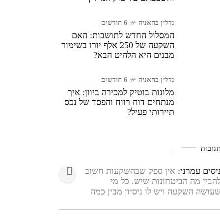
נדל״ן בחאניה
6 חודשים
המסלול החדש לתושבות: האם
השקעה של 250 אלף יורו בשימור
מבנים היא הלהיט הבא?
נדל״ן בחאניה
6 חודשים
מלונות בוטיק למכירה ביוון: איך
מנתחים דוח רווח והפסד של נכס
תיירותי פעיל?
גובות
יסים עמרני:
אין ספק שבהשקעות חשוב
הבין מה הביטחונות שיש. כל מי
עושה השקעה ויש לו ניסיון מבין כמה
שוב אהבתי את הקונספט והכיוון
החלט לא משהו שרואים ברבה בשוק.