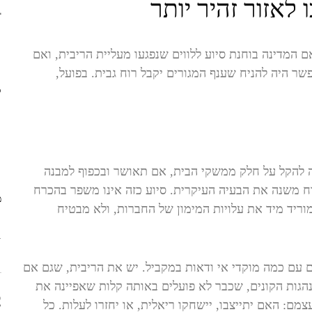
לאזור זהיר יותר
4
 המדינה בוחנת סיוע ללווים שנפגעו מעליית הריבית, ואם
ר היה להניח שענף המגורים יקבל רוח גבית. בפועל,
ק
 להקל על חלק ממשקי הבית, אם תאושר ובכפוף למבנה
רח משנה את הבעיה העיקרית. סיוע כזה אינו משפר בהכרח
מ
וריד מיד את עלויות המימון של החברות, ולא מבטיח
1
 עם כמה מוקדי אי ודאות במקביל. יש את הריבית, שגם אם
נהגות הקונים, שכבר לא פועלים באותה קלות שאפיינה את
2
ם: האם יתייצבו, יישחקו ריאלית, או יחזרו לעלות. כל