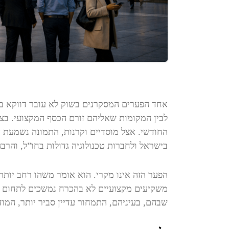
אחד הפערים המסקרנים בשוק לא עובר דווקא בין
לבין המקומות שאליהם זורם הכסף המקצועי. בציב
החודשי. אצל מוסדיים וקרנות, התמונה נשמעת 
בישראל ולחברות טכנולוגיה גדולות בחו”ל, והרבה
הפער הזה אינו מקרי. הוא אומר משהו רחב יותר
משקיעים מקצועיים לא בהכרח נמשכים לתחום ש
שבהם, בעיניהם, התמחור עדיין סביר יותר, המוד