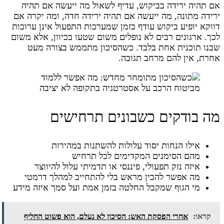
אם תהיה ירידה בביקוש, עדיף לשאול מה ייעשה אם תהיה
ירידה מתונה, מה ייעשה אם תהיה ירידה חדה, ומה יקרה אם
דווקא יופיע ביקוש עודף בזמן שמערכות התפעול אינן ערוכות
לכך. ארגונים רבים לא נופלים משום שטעו בכיוון, אלא משום
שבנו תוכנית אחת בלבד. כשהסיכון מתממש בצורה מעט
אחרת, אין להם מרחב תגובה.
מה בודקים כשבונים תרחישים
אילו הנחות יסוד עלולות להשתנות במהירות
מהם הסימנים המקדימים לכל תרחיש
איזה נזק תפעולי, פיננסי או תדמיתי עלול להיווצר
מה אפשר להכין מראש בלי להתחייב למהלך דרמטי
מי הגוף שמקבל החלטה בזמן אמת ועל סמך איזה מידע
קראו:
אחרי הפסקת האש: הסיכון לא נעלם, הוא פשוט החליף