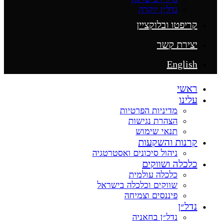
נדל״ן יוקרה
קריפטו ובלוקציין
יצירת קשר
English
ראשי
עלינו
מדיניות הפרטיות
הצהרת נגישות
תנאי שימוש
קרנות והשקעות
ניהול סיכונים ואסטרטגיה
כלכלה ושווקים
כלכלה עולמית
שווקים וכלכלה בישראל
פיננסים וצמיחה
נדל״ן
נדל״ן בחאניה