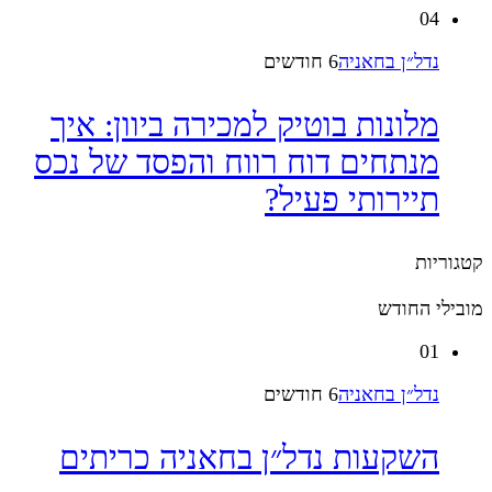
04
נדל״ן בחאניה
6 חודשים
מלונות בוטיק למכירה ביוון: איך
מנתחים דוח רווח והפסד של נכס
תיירותי פעיל?
קטגוריות
מובילי החודש
01
נדל״ן בחאניה
6 חודשים
השקעות נדל״ן בחאניה כריתים