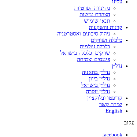
עלינו
מדיניות הפרטיות
הצהרת נגישות
תנאי שימוש
קרנות והשקעות
ניהול סיכונים ואסטרטגיה
כלכלה ושווקים
כלכלה עולמית
שווקים וכלכלה בישראל
פיננסים וצמיחה
נדל״ן
נדל״ן בחאניה
נדל״ן ביוון
נדל״ן בישראל
נדל״ן יוקרה
קריפטו ובלוקציין
יצירת קשר
English
עקוב
facebook