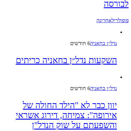
לבורסה
פופולרי
לאחרונה
נדל״ן בחאניה
6 חודשים
השקעות נדל״ן בחאניה כריתים
נדל״ן בחאניה
6 חודשים
יוון כבר לא "הילד החולה של
אירופה": צמיחה, דירוג אשראי
והשפעתם על שוק הנדל"ן