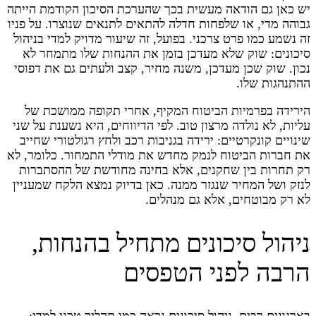
יש כאן גם הודאה מעשית בכך שהערכת הסיכון הקודמת הייתה
גבוהה מדי, או שלפחות חדלה להתאים לתנאים שנוצרו. על פניו
זה נשמע כמו פרט צרכני. בפועל, זה שיעור מדויק למדי בניהול
סיכונים: שוק שלא מעדכן בזמן את ההנחות שלו מתמחר לא
נכון. שוק שכן מעדכן, משנה מחיר, קצב ולעתים גם את דפוסי
ההתנהגות שלו.
הירידה בפרמיות הביטוח המקיף, אחרי תקופה ממושכת של
עליות, לא נולדה מרצון טוב. לפי הדיווחים, היא נשענת על שני
שינויים קונקרטיים: ירידה בגניבות רכב ולחץ רגולטורי שחייב
את חברות הביטוח לנמק מחדש את מודלי התמחור. כלומר, לא
רק תחרות בין שחקנים, אלא בחינה מחודשת של ההסתברות
לנזק ושל המחיר שנגזר ממנה. כאן בדיוק נמצא הלקח שמעניין
לא רק מבוטחים, אלא גם מנהלים.
ניהול סיכונים מתחיל בהנחות,
הרבה לפני הטפסים
בארגונים רבים, ניהול סיכונים נראה כמו תהליך טכני למדי: