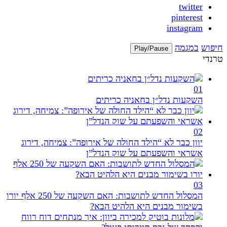
twitter
pinterest
instagram
חיפוש
במגמה
Play/Pause
טרנדי
01
השקעות נדל״ן בחאניה כריתים
02
יוון כבר לא “הילד החולה של אירופה”: צמיחה, דירוג
אשראי והשפעתם על שוק הנדל”ן
03
המסלול החדש לתושבות: האם השקעה של 250 אלף יורו
בשימור מבנים היא הלהיט הבא?