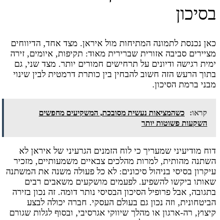
בסיכון
כאן נכנסת לתמונה המתיחות מול איראן. מצד אחד, הדיווחים
מציירים סביבה אזורית שברירית מאוד: תקיפות, איומים, זירה
ימית רגישה ודיונים על תרחישים חמורים יותר. מצד שני, גם
בתוך הרעש הזה חשוב להבחין בין כותרת דרמטית לבין שינוי
מבני ברמת הסיכון.
קראו:
כשהמציאות נעשית מסובכת, המשקיעים מחפשים
השקעות פשוטות יותר
דוח מודיעיני שמעריך כי לוח הזמנים הגרעיני של איראן לא
השתנה מהותית, למרות מהלכים צבאיים משמעותיים, מזכיר
עיקרון בסיסי בניהול סיכונים: לא כל פעולה משנה את המשתנה
שאותו ביקשו להשפיע. לפעמים מושקעים משאבים רבים
בתגובה, אבל פרופיל הסיכון הבסיסי נותר דומה. זה נכון בזירה
הביטחונית, וזה נכון גם בעולם העסקי. חברה יכולה לבצע
קיצוץ, רה-ארגון או מהלך שיווקי אגרסיבי, ובסוף לגלות שגורם