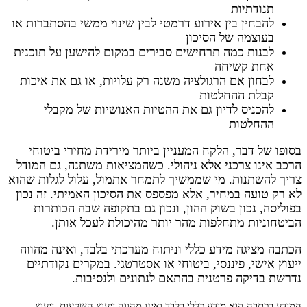
תנודתיות
להבחין בין אירוע דרמטי לבין שינוי ממשי בהסתברות או
בעוצמה של הסיכון
לבנות כמה תרחישים סבירים במקום להישען על תוכנית
אחת קשיחה
לבחון אם הרגולציה משנה רק עלויות, או גם את איכות
קבלת ההחלטות
להכניס לדיון גם את ההטיות האנושיות של מקבלי
ההחלטות
בסופו של דבר, הלקח המעניין ביותר מירידת מחירי ביטוחי
הרכב אינו צרכני אלא ניהולי. כשהמציאות משתנה, גם המודל
צריך להשתנות. מי שממשיך לתמחר אתמול, עלול לגלות שהוא
לא רק טועה במחיר, אלא מפספס את הסיכון האמיתי. זה נכון
בפוליסה, נכון בשוק ההון, ונכון גם בתקופה שבה הכותרות
הביטחוניות מתחלפות מהר יותר מהיכולת לעכל אותן.
הכתבה מציגה מידע כללי וניתוח מערכתי בלבד, ואינה מהווה
ייעוץ אישי, פיננסי, ביטוחי או אסטרטגי. במקרים נקודתיים
נדרשת בדיקה פרטנית בהתאם לנתונים ולנסיבות.
המידע בכתבה הוא מידע כללי בלבד ואינו מהווה ייעוץ השקעות, ייעוץ