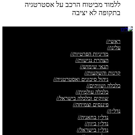
ללמוד מביטוח הרכב על אסטרטגיה
בתקופה לא יציבה
ראשי
//
עלינו
//
מדיניות הפרטיות
//
הצהרת נגישות
//
תנאי שימוש
//
קרנות והשקעות
//
ניהול סיכונים ואסטרטגיה
//
כלכלה ושווקים
//
כלכלה עולמית
//
שווקים וכלכלה בישראל
//
פיננסים וצמיחה
//
נדל״ן
//
נדל״ן בחאניה
//
נדל״ן ביוון
//
נדל״ן בישראל
//